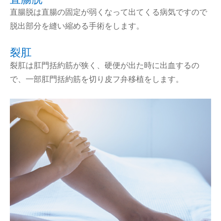
直腸脱は直腸の固定が弱くなって出てくる病気ですので
脱出部分を縫い縮める手術をします。
裂肛
裂肛は肛門括約筋が狭く、硬便が出た時に出血するの
で、一部肛門括約筋を切り皮フ弁移植をします。