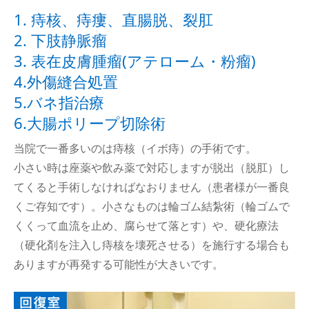
1. 痔核、痔瘻、直腸脱、裂肛
2. 下肢静脈瘤
3. 表在皮膚腫瘤(アテローム・粉瘤)
4.外傷縫合処置
5.バネ指治療
6.大腸ポリープ切除術
当院で一番多いのは痔核（イボ痔）の手術です。
小さい時は座薬や飲み薬で対応しますが脱出（脱肛）し
てくると手術しなければなおりません（患者様が一番良
くご存知です）。小さなものは輪ゴム結紮術（輪ゴムで
くくって血流を止め、腐らせて落とす）や、硬化療法
（硬化剤を注入し痔核を壊死させる）を施行する場合も
ありますが再発する可能性が大きいです。