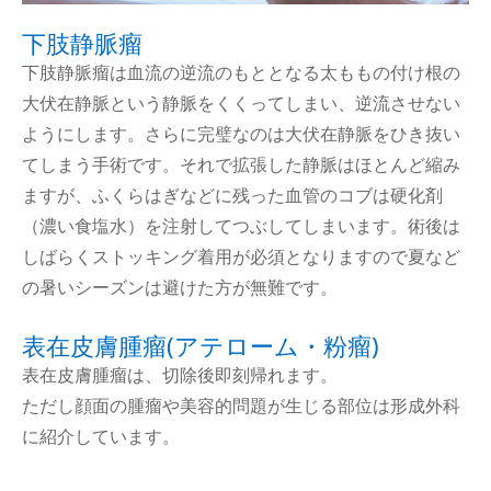
下肢静脈瘤
下肢静脈瘤は血流の逆流のもととなる太ももの付け根の
大伏在静脈という静脈をくくってしまい、逆流させない
ようにします。さらに完璧なのは大伏在静脈をひき抜い
てしまう手術です。それで拡張した静脈はほとんど縮み
ますが、ふくらはぎなどに残った血管のコブは硬化剤
（濃い食塩水）を注射してつぶしてしまいます。術後は
しばらくストッキング着用が必須となりますので夏など
の暑いシーズンは避けた方が無難です。
表在皮膚腫瘤(アテローム・粉瘤)
表在皮膚腫瘤は、切除後即刻帰れます。
ただし顔面の腫瘤や美容的問題が生じる部位は形成外科
に紹介しています。