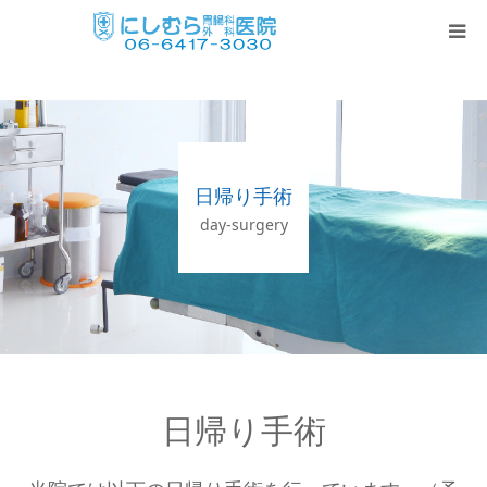
TOP
当院の特徴
日帰り手術
診療内容・時間
day-surgery
日帰り手術
胃・内視鏡検査
各種ワクチン
日帰り手術
当院のサービス