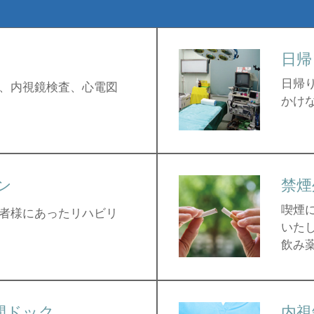
日帰
日帰
、内視鏡検査、心電図
かけ
ン
禁煙
喫煙
者様にあったリハビリ
いた
飲み
間ドック
内視