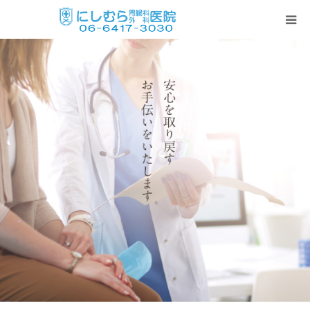
TOP
当院の特徴
診療内容・時間
日帰り手術
胃・内視鏡検査
各種ワクチン
当院のサービス