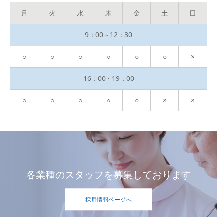
月
火
水
木
金
土
日
9：00～12：30
○
○
○
○
○
○
×
16：00 - 19：00
○
○
○
○
○
×
×
各業種のスタッフを募集しております
採用情報ページへ