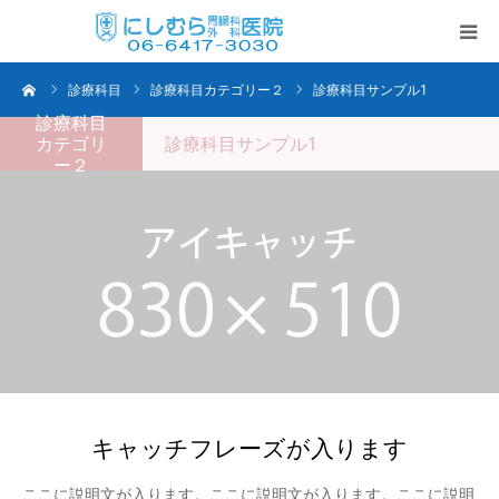
ーム
診療科目
診療科目カテゴリー２
診療科目サンプル1
TOP
診療科目
カテゴリ
診療科目サンプル1
当院の特徴
ー２
診療内容・時間
日帰り手術
胃・内視鏡検査
各種ワクチン
キャッチフレーズが入ります
当院のサービス
ここに説明文が入ります。ここに説明文が入ります。ここに説明