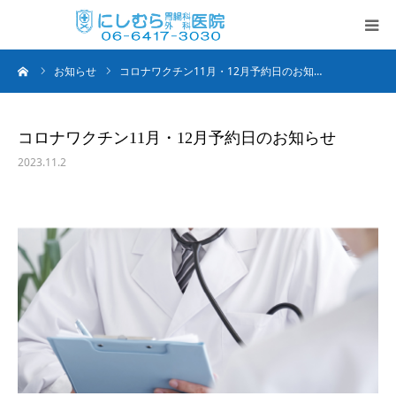
ーム
お知らせ
コロナワクチン11月・12月予約日のお知…
TOP
当院の特徴
コロナワクチン11月・12月予約日のお知らせ
2023.11.2
診療内容・時間
日帰り手術
胃・内視鏡検査
各種ワクチン
当院のサービス