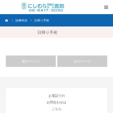
ーム
診療科目
日帰り手術
TOP
日帰り手術
当院の特徴
診療内容・時間
前のページ
次のページ
日帰り手術
胃・内視鏡検査
各種ワクチン
お電話での
お問合わせは
当院のサービス
こちら