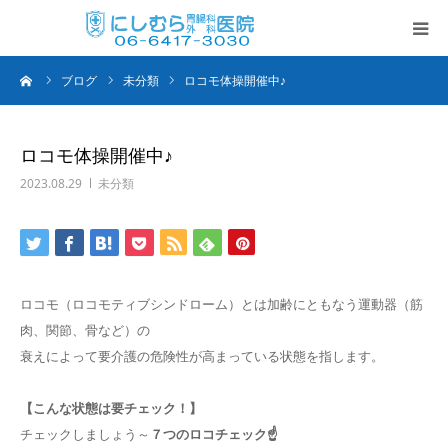
ーム
ブログ
未分類
ロコモ体操開催中♪
TOP
当院の特徴
ロコモ体操開催中♪
2023.08.29
未分類
診療内容・時間
日帰り手術
ロコモ（ロコモティブシンドローム）とは加齢にともなう運動器（筋
胃・内視鏡検査
肉、関節、骨など）の
衰えによって要介護の危険性が高まっている状態を指します。
各種ワクチン
【こんな状態は要チェック！】
当院のサービス
チェックしましょう～
７つのロコチェック☝