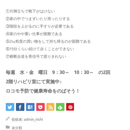
採用情報
①片脚立ちで靴下がはけない
②家の中でつまずいたり滑ったりする
③階段を上がるのに手すりが必要である
④家のやや重い仕事が困難である
⑤2㎏程度の買い物をして持ち帰るのが困難である
⑥15分くらい続けて歩くことができない
⑦横断歩道を青信号で渡りきれない
毎週 水・金 曜日 9：30～ 10：30～ の2回
2階リハビリ室にて実施中♪
ロコモ予防で健康寿命をのばそう！
投稿者:
admin_nishi
未分類